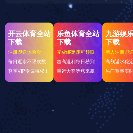
好者喜爱。
我们将继续秉持“
技术创新、用户至
录入口(中国)官方网站平台。