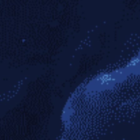
道防线。
通信加密协议
全站部署TLS协议，保
传输过程的完整性与保
行为审计机制
记录关键行为轨迹，搭
实时异常拦截
系统对异常请求进行即
扰。