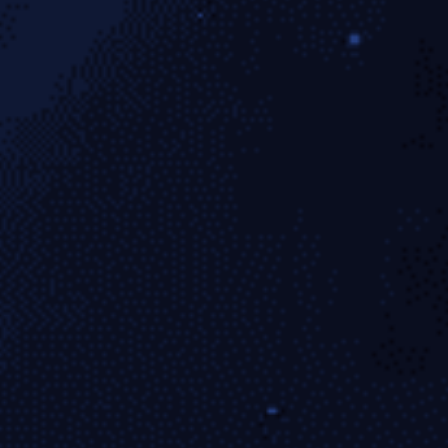
我们的品牌
作为综合性的星空体育登录入
心，力求打造一个安全、稳定