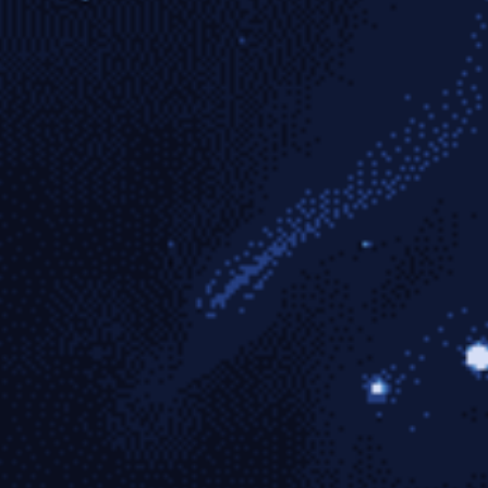
响应速度
0.18s
平均页面加载