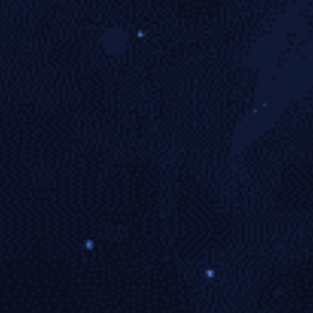
v6.1.3 · 发布于 2025年6月
v6.0.0 · 发布于 2025年3月