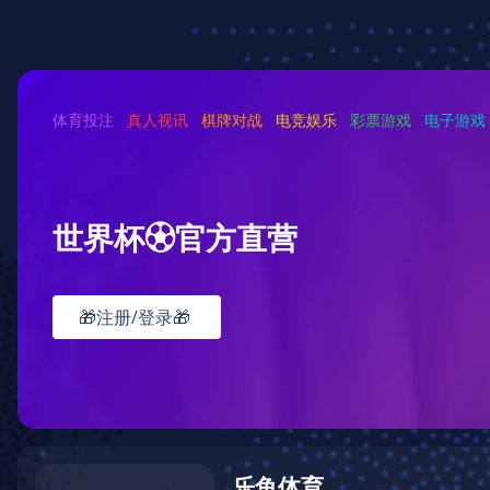
立即注册
星空体育登录入口
官
育数据平台
星空体育登录入口 OFFICIAL WEBSITE
自2022年创立以来，
星空体育登录入口
致力于为
洲杯、LPL在内的热门赛事直播与数据服务，广