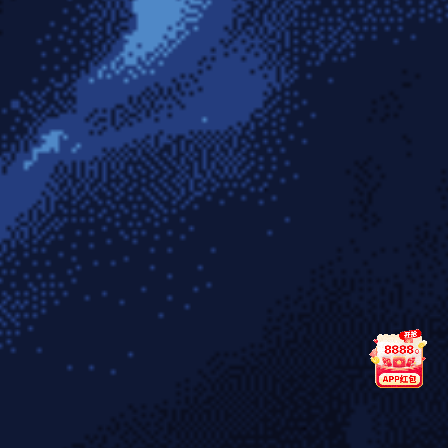
障数据在星空体育综合登录入口(中国)官方网站体系中
密性。
配日志溯源功能，协助事后安全验证与应急响应。
时分析处理，防止可疑操作对平台正常秩序造成干